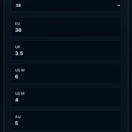
EU
36
UK
3.5
US W
6
US M
4
AU
5