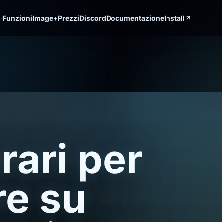
Funzioni
Image+
Prezzi
Discord
Documentazione
Install
rari per
re su