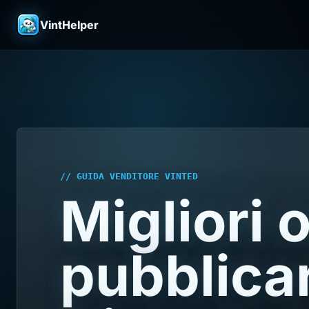
VintHelper
// GUIDA VENDITORE VINTED
Migliori o
pubblica