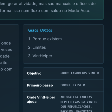
m gerar atividade, mas sao manuais e dificeis de
nsforma isso num fluxo com saldo no Modo Auto.
PASSOS RÁPIDOS
Porque existem
s onde
Limites
s vezes
VintHelper
idade,
rite
uxo com
Objetivo
GRUPO FAVORITOS VINTED
Primeiro passo
PORQUE EXISTEM
Onde VintHelper
AUTOMATIZA TAREFAS
ajuda
REPETITIVAS DA VINTED
COM REPUBLICAÇÕES,
BACKUPS, FAVORITOS,